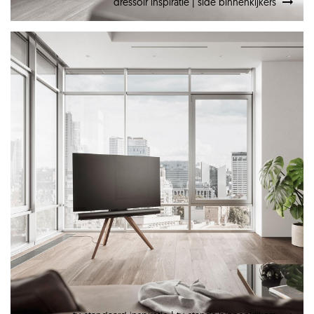
dressoir inspiratie | side binnenkijkers
spectral tv-standaard
inspiratie