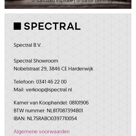
tv-standaard inspiratie | tv-stands binnenkijkers
Spectral B.V.
Spectral Showroom
Nobelstraat 29, 3846 CE Harderwijk
Telefoon: 0341 46 22 00
Mail: verkoop@spectral.nl
Kamer van Koophandel: 08101906
BTW nummer: NL817087394B01
IBAN: NL75RABO0397710054
Algemene voorwaarden