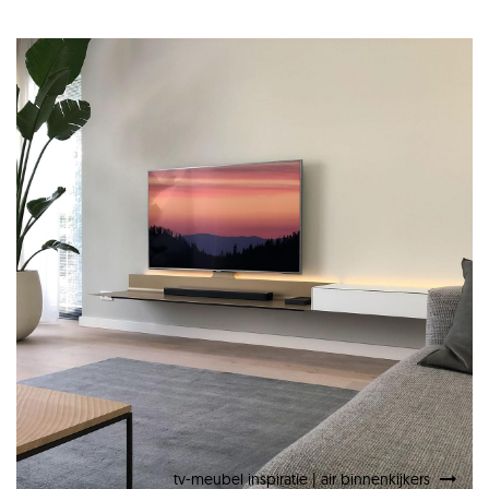
spectral air
tv-meubel inspiratie
tv-meubel inspiratie | air binnenkijkers