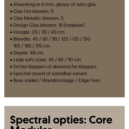
• Afwerking in 4 mm, glossy of satin glas.
• Glas Uni-kleuren: 11
• Glas Metallic-kleuren: 5
• Design Glas-kleuren: 18 (topplaat)
• Hoogte: 20 / 30 / 40 cm.
• Breedte: 45 / 60 / 90 / 120 / 135 / 150
165 / 180 / 195 cm.
• Diepte: 48 cm.
• Lade soft-close: 45 / 60 / 90 cm.
• Dichte kleppen of akoestische kleppen.
• Spectral sound of soundbar variant.
• Base sokkel / Wandmontage / Edge Feet.
Spectral opties: Core