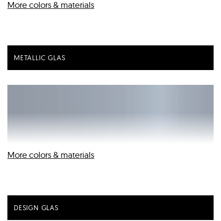
More colors & materials
METALLIC GLAS
Uni Colour Glas | Snow (SNG)
More colors & materials
DESIGN GLAS