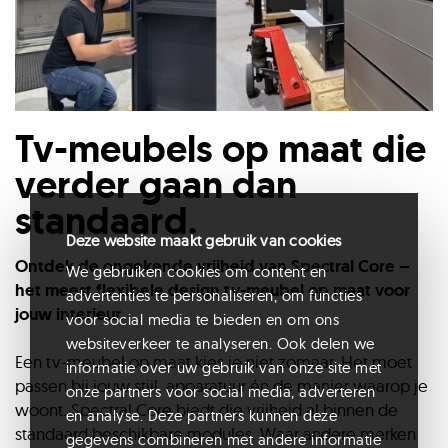
Tv-meubels op maat die
verder gaan dan
standaard.
Deze website maakt gebruik van cookies
Ontdek de ongekende vrijheid van Spectral Core –
We gebruiken cookies om content en
het meest flexibele design tv-meubel op maat voor
advertenties te personaliseren, om functies
jouw interieur.
voor social media te bieden en om ons
websiteverkeer te analyseren. Ook delen we
Een tv-meubel op maat kies je niet zomaar. Het moet
informatie over uw gebruik van onze site met
passen bij jouw stijl, apparatuur én de manier waarop je
onze partners voor social media, adverteren
woont. Spectral Core biedt die vrijheid al binnen de
en analyse. Deze partners kunnen deze
standaard beschikbare modules. Waar andere merken
gegevens combineren met andere informatie