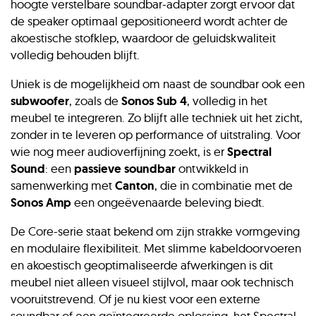
hoogte verstelbare soundbar-adapter zorgt ervoor dat
de speaker optimaal gepositioneerd wordt achter de
akoestische stofklep, waardoor de geluidskwaliteit
volledig behouden blijft.
Uniek is de mogelijkheid om naast de soundbar ook een
subwoofer
, zoals de
Sonos Sub 4
, volledig in het
meubel te integreren. Zo blijft alle techniek uit het zicht,
zonder in te leveren op performance of uitstraling. Voor
wie nog meer audioverfijning zoekt, is er
Spectral
Sound
: een
passieve soundbar
ontwikkeld in
samenwerking met
Canton
, die in combinatie met de
Sonos Amp
een ongeëvenaarde beleving biedt.
De Core-serie staat bekend om zijn strakke vormgeving
en modulaire flexibiliteit. Met slimme kabeldoorvoeren
en akoestisch geoptimaliseerde afwerkingen is dit
meubel niet alleen visueel stijlvol, maar ook technisch
vooruitstrevend. Of je nu kiest voor een externe
soundbar of een geïntegreerde oplossing, het Spectral