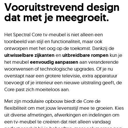
Vooruitstrevend design
stoffront
en een in hoogte verstelbare soundbar-
adapter, volledig geïntegreerd in het meubel. Wie
dat met je meegroeit.
liever kiest voor een gestroomlijnd geheel zonder
zichtbare apparatuur, kan de Core samenstellen met
gesloten kleppen en praktische lades, eventueel
Het Spectral Core tv-meubel is niet alleen een
gecombineerd met de unieke draaibare tv-kolom van
toonbeeld van stijl en functionaliteit, maar ook
Spectral.
ontworpen met het oog op de toekomst. Dankzij de
uitwisselbare zijkanten
en
uitbreidbare rompen
kun je
Lees meer over Spectral Core...
het meubel
eenvoudig aanpassen
aan veranderende
woonwensen of technologische upgrades. Of je nu
overstapt naar een grotere televisie, extra apparatuur
toevoegt of je interieur een nieuwe uitstraling geeft, de
Core past zich moeiteloos aan.
Met zijn modulaire opbouw biedt de Core de
flexibiliteit om met jouw levensstijl mee te groeien. Kies
uit diverse afmetingen, afwerkingen en indelingen om
een tv-meubel te creëren dat niet alleen vandaag