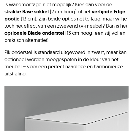
Is wandmontage niet mogelijk? Kies dan voor de
strakke Base sokkel
(2 cm hoog) of het
verfijnde Edge
Marmor White | DG-101
Metallic Glas | Roast (RO)
pootje
(13 cm). Zijn beide opties net te laag, maar wil je
Uni Colour Glas | Espresso (ES)
toch het effect van een zwevend tv-meubel? Dan is het
optionele Blade onderstel
(13 cm hoog) een stijlvol en
Marmor Grey | DG-102
praktisch alternatief.
Uni Colour Glas | Blush (BL)
Elk onderstel is standaard uitgevoerd in zwart, maar kan
optioneel worden meegespoten in de kleur van het
Marmor Slate | DG-103
meubel – voor een perfect naadloze en harmonieuze
Uni Colour Glas | Cobalt (CO)
uitstraling.
Marmor Treasure | DG-104
Uni Colour Glas | Maroon (MA)
Acoustic fabric flaps | Grey (GRF)
Marmor Emperador | DG-105
Acoustic fabric flaps | Pebble (PE)
Marmor Travertin | DG-106