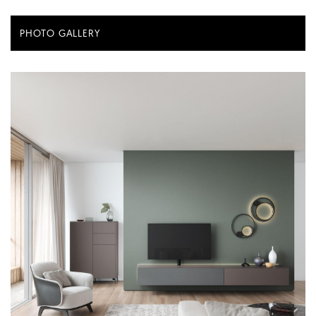
PHOTO GALLERY
Acoustic fabric flaps | Carbon (CF)
Marmor Latte | DG-107
Acoustic fabric flaps | Black (BF)
Marmor Latte Grey | DG-109
Marmor Latte Dust | DG-110
Base | sokkel 2,0 cm
Concrete Platinum | DG-111
Wandmontage
Concrete Nature | DG-112
Edge | pootjes 13,0 cm