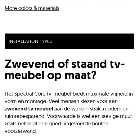
Marmor Black | DG-100
More colors & materials
Uni Colour Glas | Sand (SAN)
Uni Colour Glas | Stone (STO)
INSTALLATION TYPES
Metallic Glas | Basalt (BAS)
Zwevend of staand tv-
Uni Colour Glas | Granite (GN)
meubel op maat?
Metallic Glas | Slate Grey (SGR)
Uni Colour Glas | Shadow (SD)
Het Spectral Core tv-meubel biedt maximale vrijheid in
Acoustic fabric flaps | Silver (SF)
vorm en montage. Veel mensen kiezen voor een
Metallic Glas | Champagne (CHA)
z
wevend tv-meubel
aan de wand – strak, modern en
Uni Colour Glas | Smoke (SM)
ruimtebesparend. Voorwaarde is wel een stevige muur,
zoals beton of een goed uitgevoerde houten
voorzetwand.
Metallic Glas | Sable (SBL)
Uni Colour Glas | Black (BG)