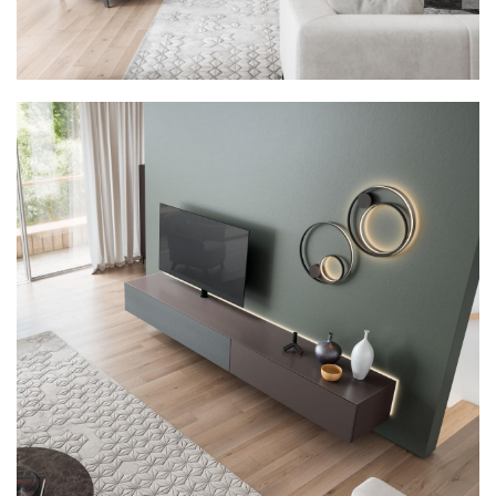
Concrete Black | DG-113
Blade | onderstel 13,0 cm
Marmor Blush Lime | DG-114
Marmor Blush Melange | DG-115
Marmor Blush Forrest | DG-116
Marmor Blush Pine | DG-117
Marmor Blush Purple | DG-118