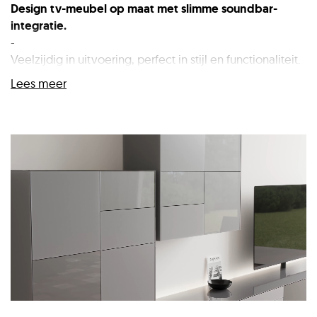
Design tv-meubel op maat met slimme soundbar-
integratie.
-
Veelzijdig in uitvoering, perfect in stijl en functionaliteit.
Lees meer
Het Spectral Core design tv-meubel combineert strakke
vormgeving met doordachte techniek en is volledig af
te stemmen op jouw audiovisuele voorkeuren.
Gemaakt van soft clean gelamineerd MDF en afgewerkt
met 4 mm veiligheidsglas, straalt de Core rust en
kwaliteit uit. Dankzij de keuze uit
drie hoogtes, negen
breedtes
en een
standaard diepte van 48 cm
past dit
meubel zich moeiteloos aan elke woonruimte aan.
Of je nu kiest voor optimale geluidsbeleving met een
soundbar — zoals de
Sonos Arc Ultra
— of tevreden
bent met het krachtige geluid van bijvoorbeeld een
Loewe Stellar OLED-tv, de Spectral Core biedt beide
opties. Voor soundbar-liefhebbers is er een
akoestisch