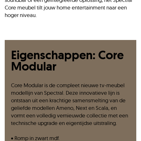
Core meubel tilt jouw home entertainment naar een
hoger niveau.
Eigenschappen: Core
Modular
Core Modular is de compleet nieuwe tv-meubel
modellijn van Spectral. Deze innovatieve lijn is
ontstaan uit een krachtige samensmelting van de
geliefde modellen Ameno, Next en Scala, en
vormt een volledig vernieuwde collectie met een
technische upgrade en eigentijdse uitstraling.
• Romp in zwart mdf.