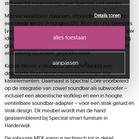
stoppen bij maatvoering, gaat Spectral juist verder.
die u aan ze heeft verstrekt of die ze hebben
verzameld op basis van uw gebruik van hun
Details tonen
Met verwisselbare zijkanten, uitbreidbare rompen en
services.
een brede keuze in hoogtes (20, 30 of 40 cm), breedtes
(van 45 tot 195 cm) en dieptes (38 tot 55 cm) stel je jouw
alles toestaan
ideale tv-meubel samen. De afwerking? Hoogwaardig
glas in mat of glanzend, verkrijgbaar in diverse kleuren
en volledig duurzaam geproduceerd.
aanpassen
Kabels blijven volledig uit het zicht dankzij een
doordacht intern doorvoersysteem tussen alle
kastelementen. Daarnaast is Spectral Core voorbereid
op de integratie van zowel soundbar als subwoofer –
inclusief een akoestische stofklep en een in hoogte
verstelbare soundbar-adapter – voor een strak geluid én
strak design. Elk meubel wordt met de hand
geassembleerd bij Spectral smart furniture in
Harderwijk.
De robuuste MDF-romp is technisch tot in detail