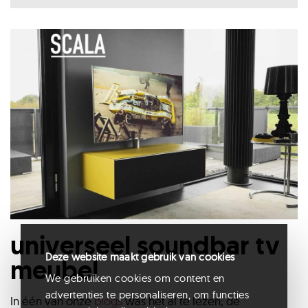
universeel soundbar tv
Deze website maakt gebruik van cookies
meubel
We gebruiken cookies om content en
advertenties te personaliseren, om functies
In één van onze
blogs
was het al te lezen; de