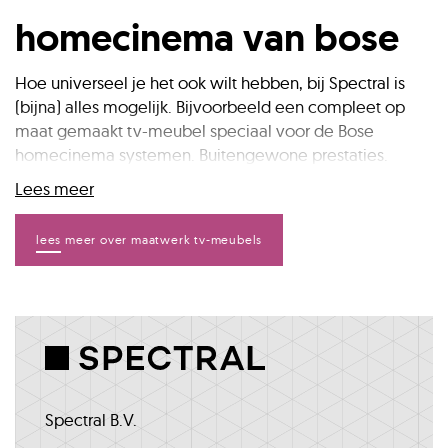
homecinema van bose
Hoe universeel je het ook wilt hebben, bij Spectral is
(bijna) alles mogelijk. Bijvoorbeeld een compleet op
maat gemaakt tv-meubel speciaal voor de Bose
homecinema systemen. Buitengewone prestaties.
Geen concessies. Een wens van 1 van onze klanten; een
Lees meer
universeel soundbar meubel waarbij ook de Bose Bass
module 700 een speciale plek heeft gekregen zonder
lees meer over maatwerk tv-meubels
dat dit invloed op het geluid mocht hebben.
Het resultaat: een tailor made zwevend Scala tv-
meubel van maar liefst 3.31m breed met een speciale
maatwerk hoogte van 38,9cm zodat de subwoofer van
Bose rechtop in het sub-prepared kastelement kan
staan. Spectral maakt het ultieme tv meubel met
luidsprekerdoek voor soundbar en sub.
Spectral B.V.