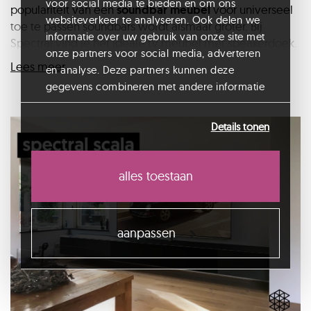
voor social media te bieden en om ons
populariteit van een
soundbar meubel
voor universeel
websiteverkeer te analyseren. Ook delen we
toe te passen soundbars wordt alsmaar groter. Bij
informatie over uw gebruik van onze site met
Spectral vind je het ideale tv meubel met speakerdoek.
onze partners voor social media, adverteren
Als specialist op tv-meubel gebied weet Spectral als
Lees meer
en analyse. Deze partners kunnen deze
geen ander wat er allemaal bij komt kijken om het beste
gegevens combineren met andere informatie
soundbar meubel te maken, waarbij je kiest voor een
die u aan ze heeft verstrekt of die ze hebben
modulair model van Spectral of een compleet
verzameld op basis van uw gebruik van hun
maatwerk tv-meubel
.
Details tonen
services.
alles toestaan
aanpassen