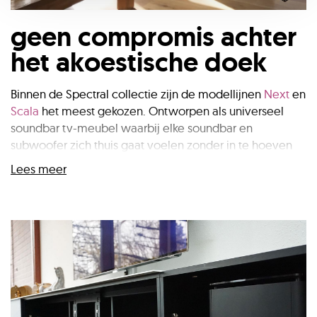
geen compromis achter
het akoestische doek
Binnen de Spectral collectie zijn de modellijnen
Next
en
Scala
het meest gekozen. Ontworpen als universeel
soundbar tv-meubel waarbij elke soundbar en
subwoofer zich thuis gaat voelen zonder in te hoeven
leveren op de geluidskwaliteit van de soundbar. Alle
Lees meer
meubels binnen de collectie zijn namelijk voorzien van
een speciale akoestische stof waardoor het geluid geen
merkbaar verschil laat horen. Speelt het design een
belangrijke rol dan zijn de eigen Spectral
soundbar
systemen
misschien wel de mooiste oplossing. Maak je
geen zorgen over de geluidskwaliteit, deze zijn
speciaal ontwikkelt door het vooraanstaande Duitse
luidsprekermerk Canton.