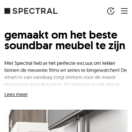
gemaakt om het beste
soundbar meubel te zijn
Met Spectral heb je hét perfecte excuus om lekker
binnen de nieuwste films en series te bingewatchen! De
smart-tv van vandaag zorgt immers voor de meest
realistische beeldkwaliteit. De televisie wordt steeds
platter en weet de weg naar de woonkamer met een
Lees meer
steeds groter beeldformaat te vinden.
Alleen het geluid is nog steeds niet noemenswaardig te
noemen. Je wilt films, muziek en tv niet alleen maar
horen. Je wilt de knal van een explosie, de emotie van